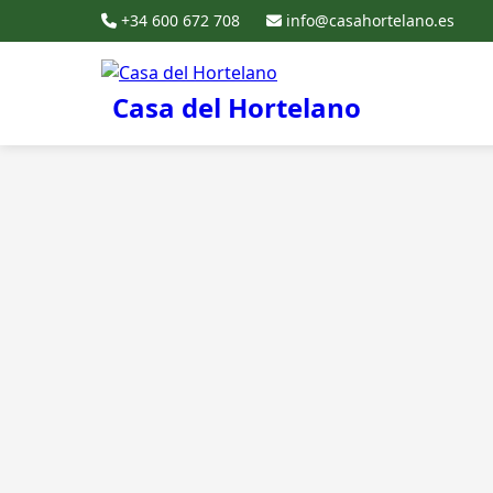
+34 600 672 708
info@casahortelano.es
Casa del Hortelano