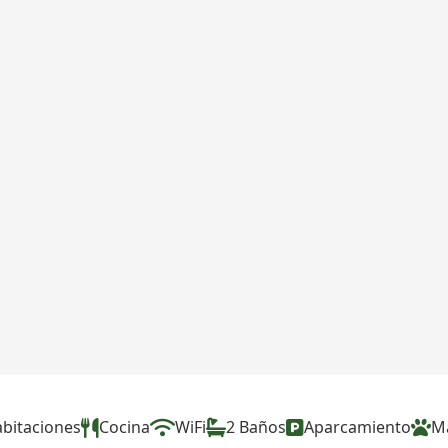
abitaciones
Cocina
WiFi
2 Baños
Aparcamiento
M