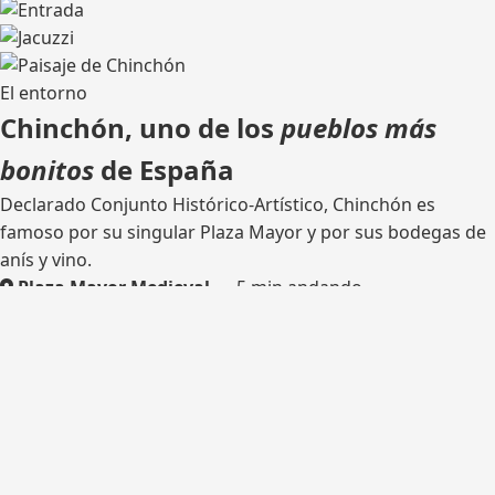
El entorno
Chinchón, uno de los
pueblos más
bonitos
de España
Declarado Conjunto Histórico-Artístico, Chinchón es
famoso por su singular Plaza Mayor y por sus bodegas de
anís y vino.
Plaza Mayor Medieval
— 5 min andando
Bodega tradicional
— catas
Rutas de senderismo
— olivares y castillo
Madrid
— 45 km por la M-404
¿Listo para tu escapada?
Consulta disponibilidad y reserva tu estancia en Casa del
Hortelano.