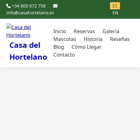
+34 600 672 708
ES
info@casahortelano.es
EN
Inicio
Reservas
Galería
Mascotas
Historia
Reseñas
Casa del
Blog
Cómo Llegar
Contacto
Hortelano