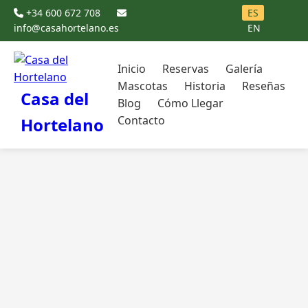
+34 600 672 708
ES
info@casahortelano.es
EN
Inicio
Reservas
Galería
Mascotas
Historia
Reseñas
Casa del
Blog
Cómo Llegar
Contacto
Hortelano