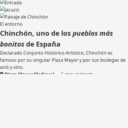
El entorno
Chinchón, uno de los
pueblos más
bonitos
de España
Declarado Conjunto Histórico-Artístico, Chinchón es
famoso por su singular Plaza Mayor y por sus bodegas de
anís y vino.
Plaza Mayor Medieval
— 5 min andando
Bodega tradicional
— catas
Rutas de senderismo
— olivares y castillo
Madrid
— 45 km por la M-404
¿Listo para tu escapada?
Consulta disponibilidad y reserva tu estancia en Casa del
Hortelano.