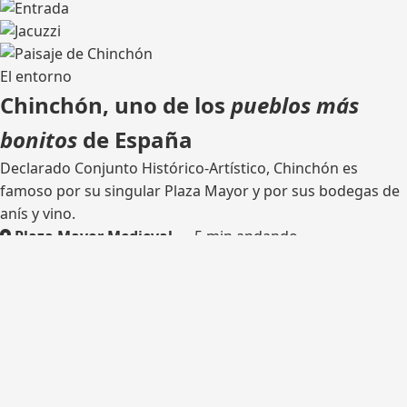
El entorno
Chinchón, uno de los
pueblos más
bonitos
de España
Declarado Conjunto Histórico-Artístico, Chinchón es
famoso por su singular Plaza Mayor y por sus bodegas de
anís y vino.
Plaza Mayor Medieval
— 5 min andando
Bodega tradicional
— catas
Rutas de senderismo
— olivares y castillo
Madrid
— 45 km por la M-404
¿Listo para tu escapada?
Consulta disponibilidad y reserva tu estancia en Casa del
Hortelano.