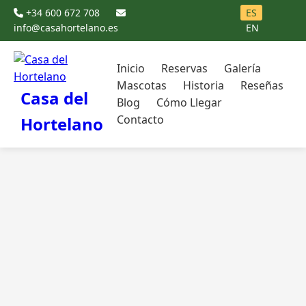
+34 600 672 708
ES
info@casahortelano.es
EN
Inicio
Reservas
Galería
Mascotas
Historia
Reseñas
Casa del
Blog
Cómo Llegar
Contacto
Hortelano