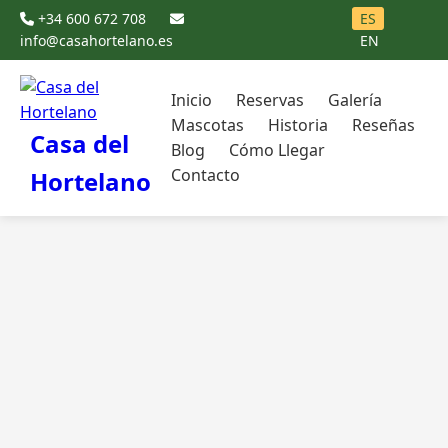
+34 600 672 708
ES
info@casahortelano.es
EN
Inicio
Reservas
Galería
Mascotas
Historia
Reseñas
Casa del
Blog
Cómo Llegar
Contacto
Hortelano