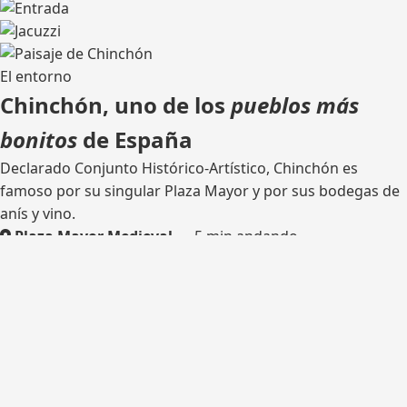
El entorno
Chinchón, uno de los
pueblos más
bonitos
de España
Declarado Conjunto Histórico-Artístico, Chinchón es
famoso por su singular Plaza Mayor y por sus bodegas de
anís y vino.
Plaza Mayor Medieval
— 5 min andando
Bodega tradicional
— catas
Rutas de senderismo
— olivares y castillo
Madrid
— 45 km por la M-404
¿Listo para tu escapada?
Consulta disponibilidad y reserva tu estancia en Casa del
Hortelano.