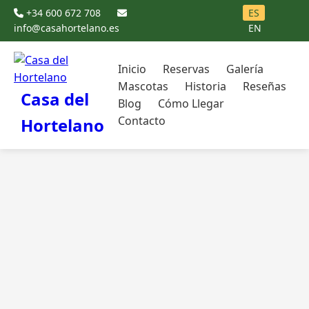
+34 600 672 708
ES
info@casahortelano.es
EN
Inicio
Reservas
Galería
Mascotas
Historia
Reseñas
Casa del
Blog
Cómo Llegar
Contacto
Hortelano