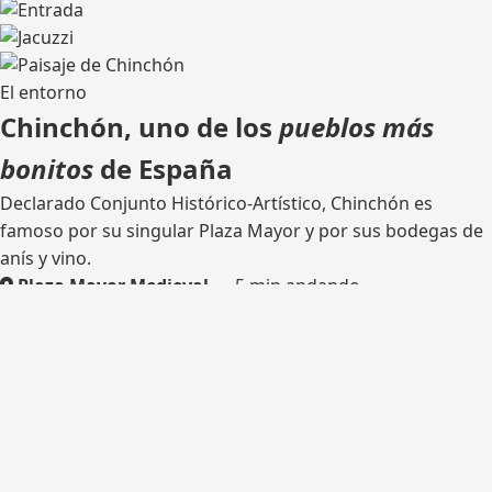
El entorno
Chinchón, uno de los
pueblos más
bonitos
de España
Declarado Conjunto Histórico-Artístico, Chinchón es
famoso por su singular Plaza Mayor y por sus bodegas de
anís y vino.
Plaza Mayor Medieval
— 5 min andando
Bodega tradicional
— catas
Rutas de senderismo
— olivares y castillo
Madrid
— 45 km por la M-404
¿Listo para tu escapada?
Consulta disponibilidad y reserva tu estancia en Casa del
Hortelano.