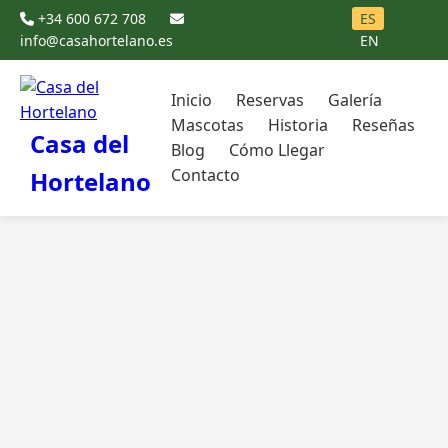
+34 600 672 708
ES
info@casahortelano.es
EN
Inicio
Reservas
Galería
Mascotas
Historia
Reseñas
Casa del
Blog
Cómo Llegar
Contacto
Hortelano