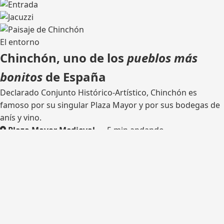
El entorno
Chinchón, uno de los
pueblos más
bonitos
de España
Declarado Conjunto Histórico-Artístico, Chinchón es
famoso por su singular Plaza Mayor y por sus bodegas de
anís y vino.
Plaza Mayor Medieval
— 5 min andando
Bodega tradicional
— catas
Rutas de senderismo
— olivares y castillo
Madrid
— 45 km por la M-404
¿Listo para tu escapada?
Consulta disponibilidad y reserva tu estancia en Casa del
Hortelano.