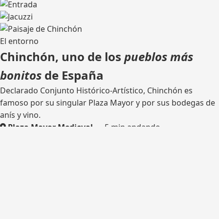
El entorno
Chinchón, uno de los
pueblos más
bonitos
de España
Declarado Conjunto Histórico-Artístico, Chinchón es
famoso por su singular Plaza Mayor y por sus bodegas de
anís y vino.
Plaza Mayor Medieval
— 5 min andando
Bodega tradicional
— catas
Rutas de senderismo
— olivares y castillo
Madrid
— 45 km por la M-404
¿Listo para tu escapada?
Consulta disponibilidad y reserva tu estancia en Casa del
Hortelano.