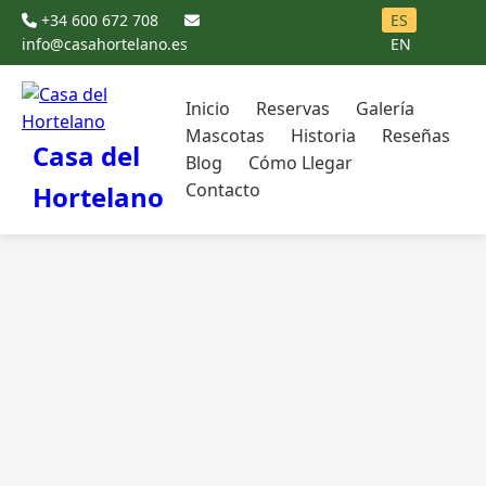
+34 600 672 708
ES
info@casahortelano.es
EN
Inicio
Reservas
Galería
Mascotas
Historia
Reseñas
Casa del
Blog
Cómo Llegar
Contacto
Hortelano