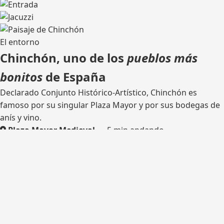
El entorno
Chinchón, uno de los
pueblos más
bonitos
de España
Declarado Conjunto Histórico-Artístico, Chinchón es
famoso por su singular Plaza Mayor y por sus bodegas de
anís y vino.
Plaza Mayor Medieval
— 5 min andando
Bodega tradicional
— catas
Rutas de senderismo
— olivares y castillo
Madrid
— 45 km por la M-404
¿Listo para tu escapada?
Consulta disponibilidad y reserva tu estancia en Casa del
Hortelano.