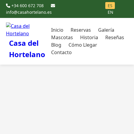
+34 600 672 708
ES
info@casahortelano.es
EN
Inicio
Reservas
Galería
Mascotas
Historia
Reseñas
Casa del
Blog
Cómo Llegar
Contacto
Hortelano