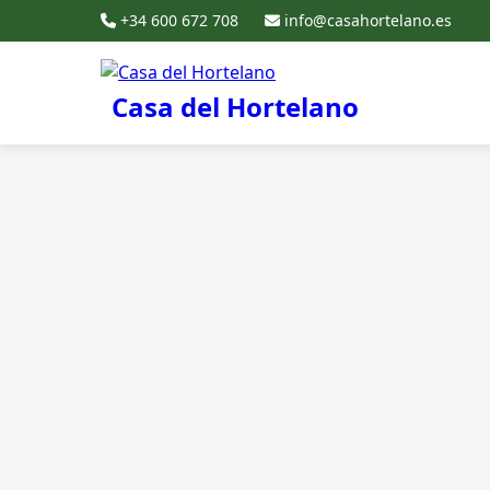
+34 600 672 708
info@casahortelano.es
Casa del Hortelano