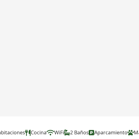
abitaciones
Cocina
WiFi
2 Baños
Aparcamiento
M