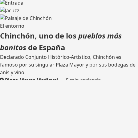
El entorno
Chinchón, uno de los
pueblos más
bonitos
de España
Declarado Conjunto Histórico-Artístico, Chinchón es
famoso por su singular Plaza Mayor y por sus bodegas de
anís y vino.
Plaza Mayor Medieval
— 5 min andando
Bodega tradicional
— catas
Rutas de senderismo
— olivares y castillo
Madrid
— 45 km por la M-404
¿Listo para tu escapada?
Consulta disponibilidad y reserva tu estancia en Casa del
Hortelano.