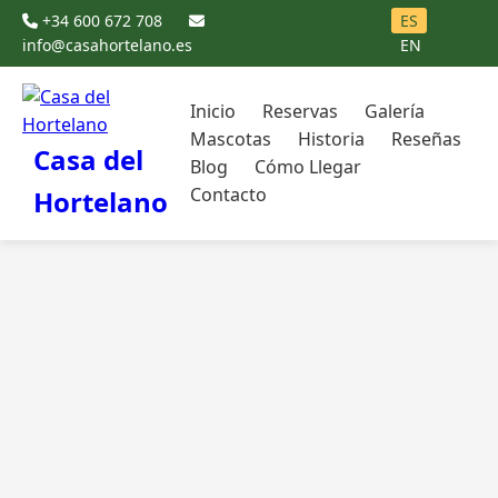
+34 600 672 708
ES
info@casahortelano.es
EN
Inicio
Reservas
Galería
Mascotas
Historia
Reseñas
Casa del
Blog
Cómo Llegar
Contacto
Hortelano