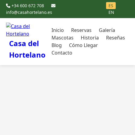
+34 600 672 708
ES
info@casahortelano.es
EN
Inicio
Reservas
Galería
Mascotas
Historia
Reseñas
Casa del
Blog
Cómo Llegar
Contacto
Hortelano