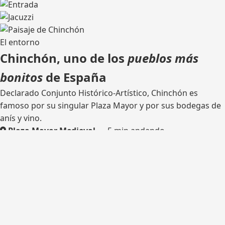
El entorno
Chinchón, uno de los
pueblos más
bonitos
de España
Declarado Conjunto Histórico-Artístico, Chinchón es
famoso por su singular Plaza Mayor y por sus bodegas de
anís y vino.
Plaza Mayor Medieval
— 5 min andando
Bodega tradicional
— catas
Rutas de senderismo
— olivares y castillo
Madrid
— 45 km por la M-404
¿Listo para tu escapada?
Consulta disponibilidad y reserva tu estancia en Casa del
Hortelano.