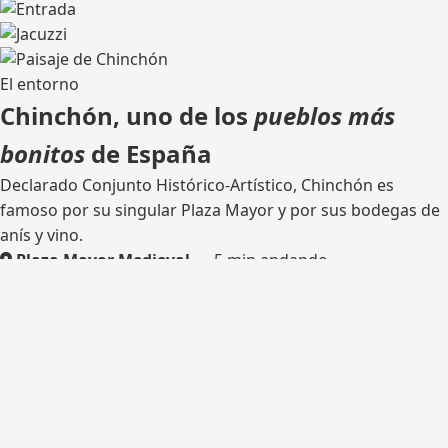
El entorno
Chinchón, uno de los
pueblos más
bonitos
de España
Declarado Conjunto Histórico-Artístico, Chinchón es
famoso por su singular Plaza Mayor y por sus bodegas de
anís y vino.
Plaza Mayor Medieval
— 5 min andando
Bodega tradicional
— catas
Rutas de senderismo
— olivares y castillo
Madrid
— 45 km por la M-404
¿Listo para tu escapada?
Consulta disponibilidad y reserva tu estancia en Casa del
Hortelano.