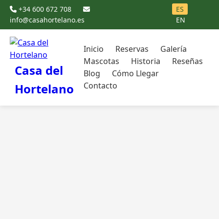
+34 600 672 708
ES
info@casahortelano.es
EN
Inicio
Reservas
Galería
Mascotas
Historia
Reseñas
Casa del
Blog
Cómo Llegar
Contacto
Hortelano