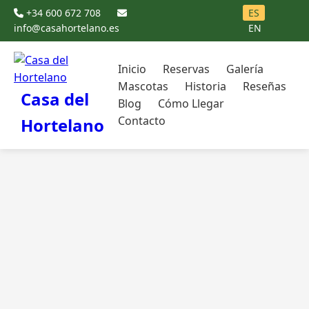
+34 600 672 708
ES
info@casahortelano.es
EN
Inicio
Reservas
Galería
Mascotas
Historia
Reseñas
Casa del
Blog
Cómo Llegar
Contacto
Hortelano