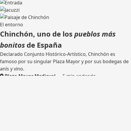
El entorno
Chinchón, uno de los
pueblos más
bonitos
de España
Declarado Conjunto Histórico-Artístico, Chinchón es
famoso por su singular Plaza Mayor y por sus bodegas de
anís y vino.
Plaza Mayor Medieval
— 5 min andando
Bodega tradicional
— catas
Rutas de senderismo
— olivares y castillo
Madrid
— 45 km por la M-404
¿Listo para tu escapada?
Consulta disponibilidad y reserva tu estancia en Casa del
Hortelano.