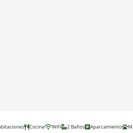
abitaciones
Cocina
WiFi
2 Baños
Aparcamiento
M