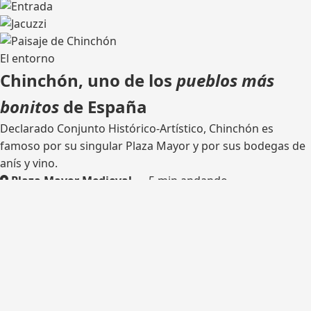
El entorno
Chinchón, uno de los
pueblos más
bonitos
de España
Declarado Conjunto Histórico-Artístico, Chinchón es
famoso por su singular Plaza Mayor y por sus bodegas de
anís y vino.
Plaza Mayor Medieval
— 5 min andando
Bodega tradicional
— catas
Rutas de senderismo
— olivares y castillo
Madrid
— 45 km por la M-404
¿Listo para tu escapada?
Consulta disponibilidad y reserva tu estancia en Casa del
Hortelano.