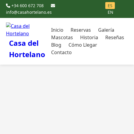
+34 600 672 708
ES
info@casahortelano.es
EN
Inicio
Reservas
Galería
Mascotas
Historia
Reseñas
Casa del
Blog
Cómo Llegar
Contacto
Hortelano