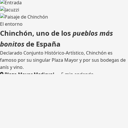
El entorno
Chinchón, uno de los
pueblos más
bonitos
de España
Declarado Conjunto Histórico-Artístico, Chinchón es
famoso por su singular Plaza Mayor y por sus bodegas de
anís y vino.
Plaza Mayor Medieval
— 5 min andando
Bodega tradicional
— catas
Rutas de senderismo
— olivares y castillo
Madrid
— 45 km por la M-404
¿Listo para tu escapada?
Consulta disponibilidad y reserva tu estancia en Casa del
Hortelano.