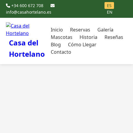
+34 600 672 708
ES
info@casahortelano.es
EN
Inicio
Reservas
Galería
Mascotas
Historia
Reseñas
Casa del
Blog
Cómo Llegar
Contacto
Hortelano