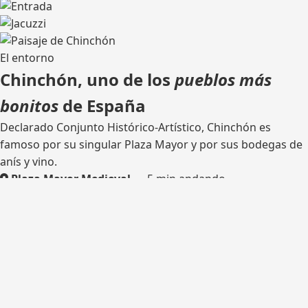
El entorno
Chinchón, uno de los
pueblos más
bonitos
de España
Declarado Conjunto Histórico-Artístico, Chinchón es
famoso por su singular Plaza Mayor y por sus bodegas de
anís y vino.
Plaza Mayor Medieval
— 5 min andando
Bodega tradicional
— catas
Rutas de senderismo
— olivares y castillo
Madrid
— 45 km por la M-404
¿Listo para tu escapada?
Consulta disponibilidad y reserva tu estancia en Casa del
Hortelano.