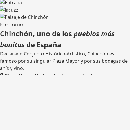
El entorno
Chinchón, uno de los
pueblos más
bonitos
de España
Declarado Conjunto Histórico-Artístico, Chinchón es
famoso por su singular Plaza Mayor y por sus bodegas de
anís y vino.
Plaza Mayor Medieval
— 5 min andando
Bodega tradicional
— catas
Rutas de senderismo
— olivares y castillo
Madrid
— 45 km por la M-404
¿Listo para tu escapada?
Consulta disponibilidad y reserva tu estancia en Casa del
Hortelano.