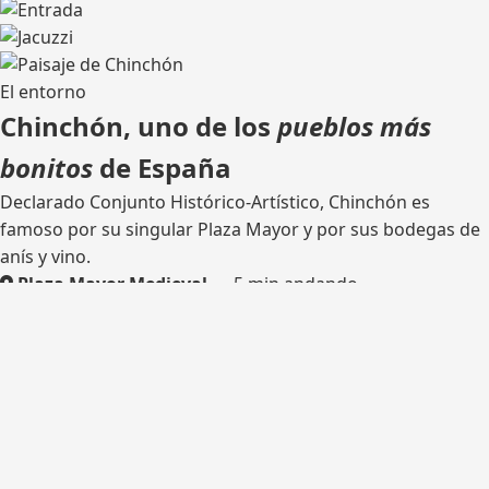
El entorno
Chinchón, uno de los
pueblos más
bonitos
de España
Declarado Conjunto Histórico-Artístico, Chinchón es
famoso por su singular Plaza Mayor y por sus bodegas de
anís y vino.
Plaza Mayor Medieval
— 5 min andando
Bodega tradicional
— catas
Rutas de senderismo
— olivares y castillo
Madrid
— 45 km por la M-404
¿Listo para tu escapada?
Consulta disponibilidad y reserva tu estancia en Casa del
Hortelano.