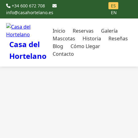
+34 600 672 708
ES
info@casahortelano.es
EN
Inicio
Reservas
Galería
Mascotas
Historia
Reseñas
Casa del
Blog
Cómo Llegar
Contacto
Hortelano