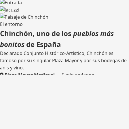
El entorno
Chinchón, uno de los
pueblos más
bonitos
de España
Declarado Conjunto Histórico-Artístico, Chinchón es
famoso por su singular Plaza Mayor y por sus bodegas de
anís y vino.
Plaza Mayor Medieval
— 5 min andando
Bodega tradicional
— catas
Rutas de senderismo
— olivares y castillo
Madrid
— 45 km por la M-404
¿Listo para tu escapada?
Consulta disponibilidad y reserva tu estancia en Casa del
Hortelano.