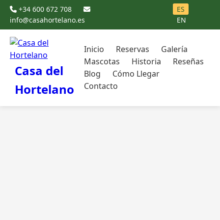
+34 600 672 708
ES
info@casahortelano.es
EN
Inicio
Reservas
Galería
Mascotas
Historia
Reseñas
Casa del
Blog
Cómo Llegar
Contacto
Hortelano