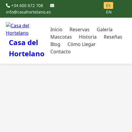
+34 600 672 708
ES
info@casahortelano.es
EN
Inicio
Reservas
Galería
Mascotas
Historia
Reseñas
Casa del
Blog
Cómo Llegar
Contacto
Hortelano