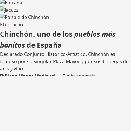
El entorno
Chinchón, uno de los
pueblos más
bonitos
de España
Declarado Conjunto Histórico-Artístico, Chinchón es
famoso por su singular Plaza Mayor y por sus bodegas de
anís y vino.
Plaza Mayor Medieval
— 5 min andando
Bodega tradicional
— catas
Rutas de senderismo
— olivares y castillo
Madrid
— 45 km por la M-404
¿Listo para tu escapada?
Consulta disponibilidad y reserva tu estancia en Casa del
Hortelano.