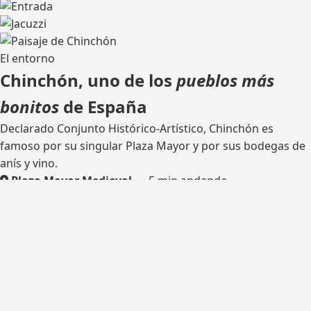
El entorno
Chinchón, uno de los
pueblos más
bonitos
de España
Declarado Conjunto Histórico-Artístico, Chinchón es
famoso por su singular Plaza Mayor y por sus bodegas de
anís y vino.
Plaza Mayor Medieval
— 5 min andando
Bodega tradicional
— catas
Rutas de senderismo
— olivares y castillo
Madrid
— 45 km por la M-404
¿Listo para tu escapada?
Consulta disponibilidad y reserva tu estancia en Casa del
Hortelano.