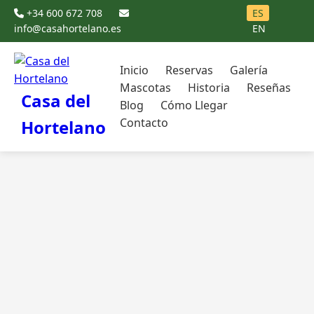
+34 600 672 708
ES
info@casahortelano.es
EN
Inicio
Reservas
Galería
Mascotas
Historia
Reseñas
Casa del
Blog
Cómo Llegar
Contacto
Hortelano